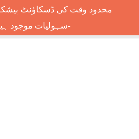
محدود وقت کی ڈسکاؤنٹ پیشکش 
سہولیات موجود ہیں۔ فوری رجسٹریشن کے لیے ابھی کال کریں: 9014677-0333-