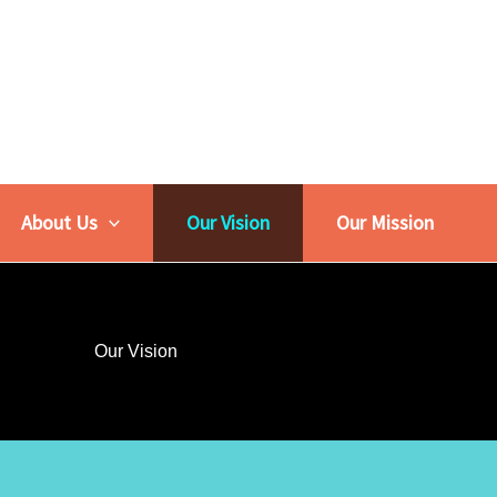
About Us
Our Vision
Our Mission
Our Vision